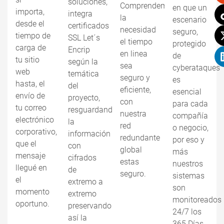
soluciones,
Comprendemos
en que un
importa,
integra
la
escenario
desde el
certificados
necesidad
seguro,
tiempo de
SSL Let´s
el tiempo
protegido
carga de
Encrip
en linea
de
tu sitio
según la
sea
cyberataques
web
temática
seguro y
es
hasta, el
del
eficiente,
esencial
envío de
proyecto,
con
para cada
tu correo
resguardando
nuestra
compañía
electrónico
la
red
o negocio,
corporativo,
información
redundante
por eso y
que el
con
global
más
mensaje
cifrados
estas
nuestros
llegué en
de
seguro.
sistemas
el
extremo a
son
momento
extremo
monitoreados
oportuno.
preservando
24/7 los
así la
365 Días