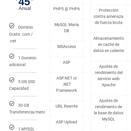
45
Anual
PHP5 @ PHP6
Incluido
Protección
contra amenaza
de fuerza bruta
MySQL Maria
Dominio
incluido
DB
Gratis .com /
Almacenamiento
.net
en caché de
MSAccess
Soportado
datos en caliente
1 Dominio
ASP
Soportado
adicional
Ajustes de
rendimiento del
ASP.NET or
servicio web
5 GB SSD
.NET
Incluido
Apache
Capacidad
Framework
Ajustes de
30 GB
URL Rewrite
Soportado
rendimiento de
Transferencia/mensual
la base de datos
MySQL
ASP Upload
Soportado
1 MYSQL