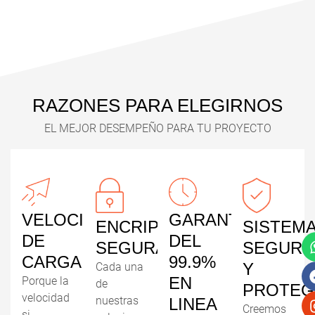
RAZONES PARA ELEGIRNOS
EL MEJOR DESEMPEÑO PARA TU PROYECTO
VELOCIDAD
GARANTÍA
ENCRIPTACIÓN
SISTEM
DE
DEL
SEGURA
SEGURO
CARGA
99.9%
Y
Cada una
EN
Porque la
de
PROTEG
velocidad
nuestras
LINEA
Creemos
si