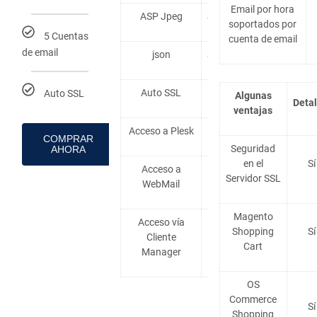
Email por hora
ASP Jpeg
Soportado
soportados por
5 Cuentas
cuenta de email
de email
json
Soportado
Auto SSL
Sí
Auto SSL
Algunas
Detal
ventajas
Acceso a Plesk
Sí
COMPRAR
Seguridad
AHORA
en el
Sí
Acceso a
Sí
Servidor SSL
WebMail
Magento
Acceso vía
Shopping
Sí
Cliente
Sí
Cart
Manager
OS
Commerce
Sí
Shopping