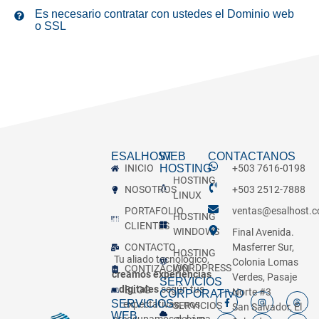
Es necesario contratar con ustedes el Dominio web
o SSL
ESALHOST
WEB
CONTACTANOS
INICIO
HOSTING
+503 7616-0198
HOSTING
NOSOTROS
+503 2512-7888
LINUX
PORTAFOLIO
ventas@esalhost.
HOSTING
CLIENTES
WINDOWS
Final Avenida.
CONTACTO
Masferrer Sur,
HOSTING
Tu aliado tecnológico,
Colonia Lomas
WORDPRESS
CONTIZACIÓN
creamos experiencias
Verdes, Pasaje
SERVICIOS
digitales
según tus
BLOG
Norte #3
CORPORATIVO
SERVICIOS
expectativas, nos
SERVICIOS
San Salvador, El
WEB
preocupamos del área