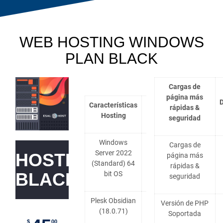
WEB HOSTING WINDOWS
PLAN BLACK
Cargas de
página más
D
Características
rápidas &
Detalles
Hosting
seguridad
Windows
Cargas de
Server 2022
HOSTING
página más
Incluido
(Standard) 64
rápidas &
BLACK
bit OS
seguridad
Plesk Obsidian
Versión de PHP
Incluido
(18.0.71)
Soportada
$
00