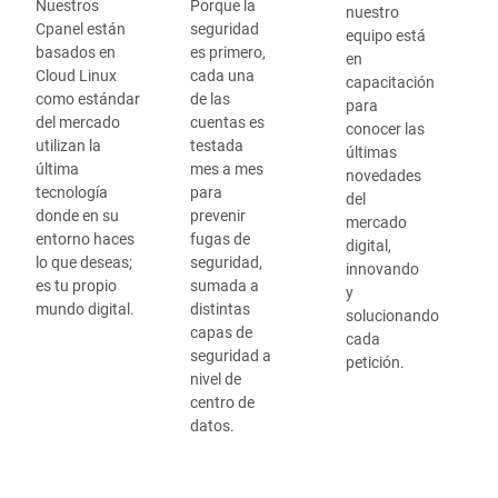
Nuestros
Porque la
nuestro
Cpanel están
seguridad
equipo está
basados en
es primero,
en
Cloud Linux
cada una
capacitación
como estándar
de las
para
del mercado
cuentas es
conocer las
utilizan la
testada
últimas
última
mes a mes
novedades
tecnología
para
del
donde en su
prevenir
mercado
entorno haces
fugas de
digital,
lo que deseas;
seguridad,
innovando
es tu propio
sumada a
y
mundo digital.
distintas
solucionando
capas de
cada
seguridad a
petición.
nivel de
centro de
datos.