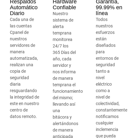
Respaldos
Hardware
Garantía,
Automático
Confiable
99.99% en
Diario
línea
Nuestro
Cada una de
Todos
sistema de
las cuentas
nuestros
alerta
Cpanel de
esfuerzos
temprana
nuestros
están
monitorea
servidores de
diseñados
24/7 los
manera
para
365 Días del
automatizada,
entornos de
año, cada
realizan una
seguridad
servidor y
copia de
tanto a
nos informa
seguridad
nivel
de manera
diaria
eléctrico
temprana el
resguardando
como a
funcionamiento
la integridad de
nivel de
del mismo;
este en nuestro
colectividad,
llevando así
centro de
constantemente
una
datos remoto.
notificamos
bitácora y
cualquier
alertándonos
inclemencia
de manera
que pueda
anticipada