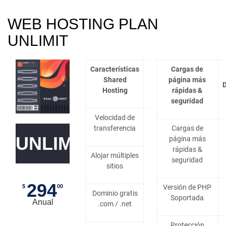
WEB HOSTING PLAN
UNLIMIT
Características
Cargas de
Shared
Detalles
página más
D
Hosting
rápidas &
seguridad
Velocidad de
1GB Por
transferencia
segundo
Cargas de
UNLIMIT
página más
rápidas &
Alojar múltiples
Según
seguridad
sitios
plan
294
Versión de PHP
$
00
Dominio gratis
Soportada
1 año
Anual
.com / .net
Protección