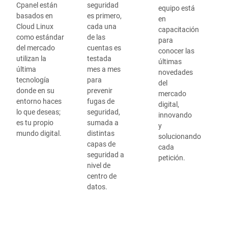
Cpanel están
seguridad
equipo está
basados en
es primero,
en
Cloud Linux
cada una
capacitación
como estándar
de las
para
del mercado
cuentas es
conocer las
utilizan la
testada
últimas
última
mes a mes
novedades
tecnología
para
del
donde en su
prevenir
mercado
entorno haces
fugas de
digital,
lo que deseas;
seguridad,
innovando
es tu propio
sumada a
y
mundo digital.
distintas
solucionando
capas de
cada
seguridad a
petición.
nivel de
centro de
datos.