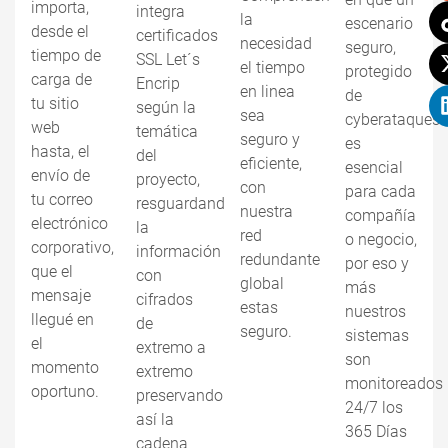
importa,
integra
la
escenario
desde el
certificados
necesidad
seguro,
tiempo de
SSL Let´s
el tiempo
protegido
carga de
Encrip
en linea
de
tu sitio
según la
sea
cyberataques
web
temática
seguro y
es
hasta, el
del
eficiente,
esencial
envío de
proyecto,
con
para cada
tu correo
resguardando
nuestra
compañía
electrónico
la
red
o negocio,
corporativo,
información
redundante
por eso y
que el
con
global
más
mensaje
cifrados
estas
nuestros
llegué en
de
seguro.
sistemas
el
extremo a
son
momento
extremo
monitoreados
oportuno.
preservando
24/7 los
así la
365 Días
cadena