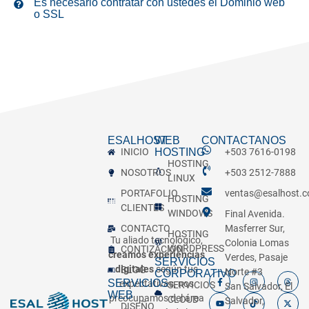
Es necesario contratar con ustedes el Dominio web
o SSL
ESALHOST
WEB
CONTACTANOS
INICIO
HOSTING
+503 7616-0198
HOSTING
NOSOTROS
+503 2512-7888
LINUX
PORTAFOLIO
ventas@esalhost.
HOSTING
CLIENTES
WINDOWS
Final Avenida.
CONTACTO
Masferrer Sur,
HOSTING
Tu aliado tecnológico,
Colonia Lomas
WORDPRESS
CONTIZACIÓN
creamos experiencias
Verdes, Pasaje
SERVICIOS
digitales
según tus
BLOG
Norte #3
CORPORATIVO
SERVICIOS
expectativas, nos
SERVICIOS
San Salvador, El
WEB
preocupamos del área
CLOUD
Salvador,
DISEÑO