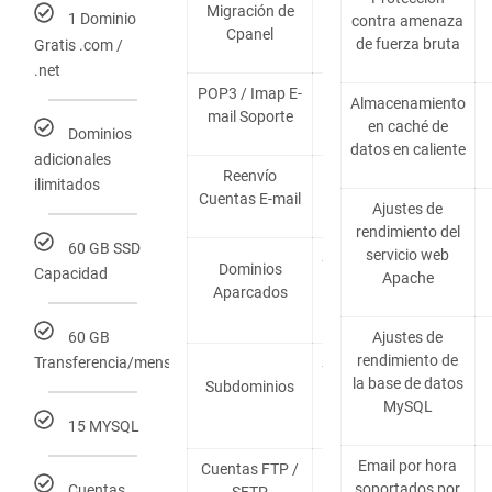
Migración de
1 Dominio
contra amenaza
Gratuito
Cpanel
de fuerza bruta
Gratis .com /
.net
POP3 / Imap E-
Ilimitado
Almacenamiento
mail Soporte
por ticket
en caché de
Dominios
datos en caliente
adicionales
Reenvío
ilimitados
Ilimitados
Cuentas E-mail
Ajustes de
rendimiento del
60 GB SSD
servicio web
Soportado
Dominios
Capacidad
Apache
según
Aparcados
plan
Ajustes de
60 GB
rendimiento de
Transferencia/mensual
Soportado
la base de datos
Subdominios
Según
MySQL
Plan
15 MYSQL
Email por hora
Cuentas FTP /
Sí
soportados por
Cuentas