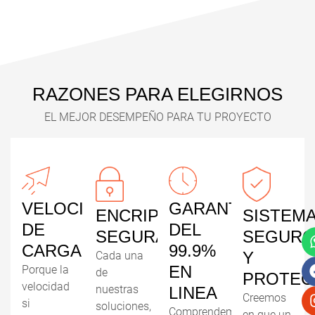
RAZONES PARA ELEGIRNOS
EL MEJOR DESEMPEÑO PARA TU PROYECTO
VELOCIDAD
GARANTÍA
ENCRIPTACIÓN
SISTEM
DE
DEL
SEGURA
SEGURO
CARGA
99.9%
Y
Cada una
EN
Porque la
de
PROTEG
velocidad
nuestras
LINEA
Creemos
si
soluciones,
Comprendemos
en que un