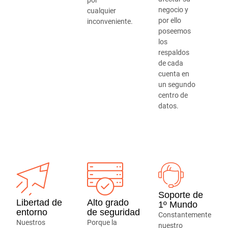
por
negocio y
cualquier
por ello
inconveniente.
poseemos
los
respaldos
de cada
cuenta en
un segundo
centro de
datos.
Soporte de
Libertad de
Alto grado
1º Mundo
entorno
de seguridad
Constantemente
Nuestros
Porque la
nuestro