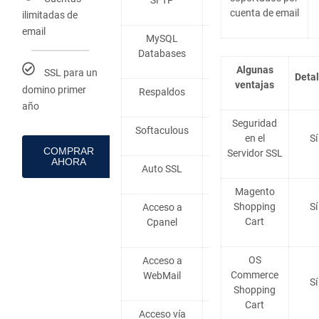
SFTP
cuenta de email
ilimitadas de
email
MySQL
MariaDB
Databases
10
Algunas
SSL para un
Detal
ventajas
domino primer
Respaldos
Sí
año
Seguridad
Softaculous
Sí
en el
Sí
COMPRAR
Servidor SSL
AHORA
Auto SSL
Sí
Magento
Shopping
Sí
Acceso a
Sí
Cart
Cpanel
OS
Acceso a
Sí
Commerce
WebMail
Sí
Shopping
Cart
Acceso vía