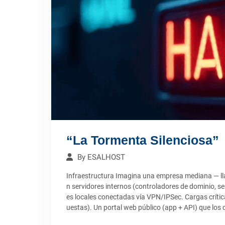
“La Tormenta Silenciosa”
By
ESALHOST
Infraestructura Imagina una empresa mediana — lla
n servidores internos (controladores de dominio, se
es locales conectadas vía VPN/IPSec. Cargas críti
uestas). Un portal web público (app + API) que los c